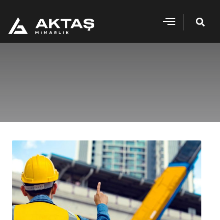
İçeriğe
geç