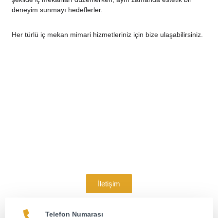
deneyim sunmayı hedeflerler.
Her türlü iç mekan mimari hizmetleriniz için bize ulaşabilirsiniz.
Bize Ulaşın
Hizmetlerimiz hakkında detaylı bilgi almak ve bizimle
çalışmak için irtiabata geçebilirsiniz.
İletişim
Telefon Numarası