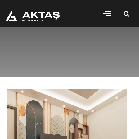
İçeriğe
geç